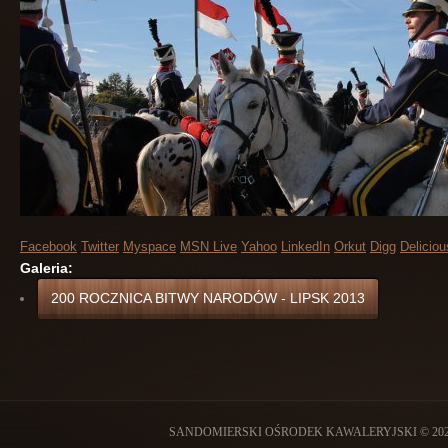
Facebook
Twitter
Myspace
MSN Live
Yahoo
LinkedIn
Orkut
Digg
Deliciou
Galeria:
200 ROCZNICA BITWY NARODÓW - LIPSK 2013
SANDOMIERSKI OŚRODEK KAWALERYJSKI © 202