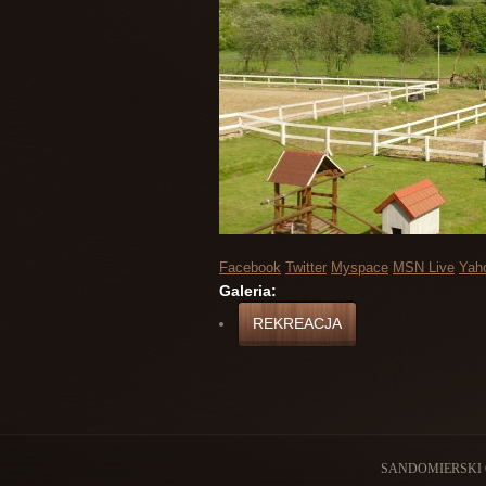
Facebook
Twitter
Myspace
MSN Live
Yah
Galeria:
REKREACJA
SANDOMIERSKI 