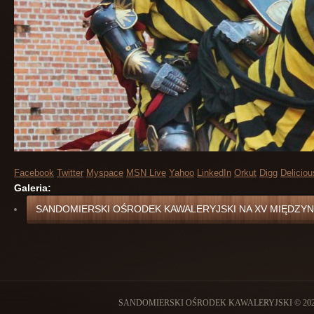
Facebook
Twitter
Myspace
MSN Live
Yahoo
LinkedIn
Orkut
Digg
Deliciou
Galeria:
SANDOMIERSKI OŚRODEK KAWALERYJSKI NA XV MIĘDZY
SANDOMIERSKI OŚRODEK KAWALERYJSKI © 202