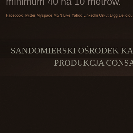
minimum 40 na 10 metrów.
Facebook
Twitter
Myspace
MSN Live
Yahoo
LinkedIn
Orkut
Digg
Deliciou
SANDOMIERSKI OŚRODEK KAW
PRODUKCJA
CONSA