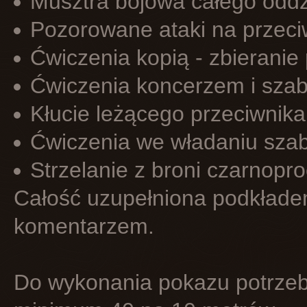
Musztra bojowa całego oddz
Pozorowane ataki na przeci
Ćwiczenia kopią - zbieranie
Ćwiczenia koncerzem i szab
Kłucie leżącego przeciwnika
Ćwiczenia we władaniu szablą
Strzelanie z broni czarnopr
Całość uzupełniona podkład
komentarzem.
Do wykonania pokazu potrzeb