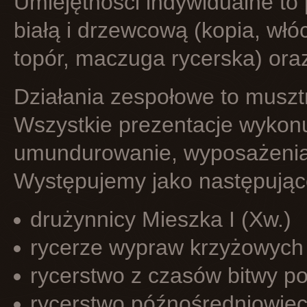
Umiejętności indywidualne to
białą i drzewcową (kopia, włóc
topór, maczuga rycerska) oraz 
Działania zespołowe to muszt
Wszystkie prezentacje wykon
umundurowanie, wyposażenia 
Występujemy jako następujące
drużynnicy Mieszka I (Xw.)
rycerze wypraw krzyżowych (
rycerstwo z czasów bitwy 
rycerstwo późnośredniowiec